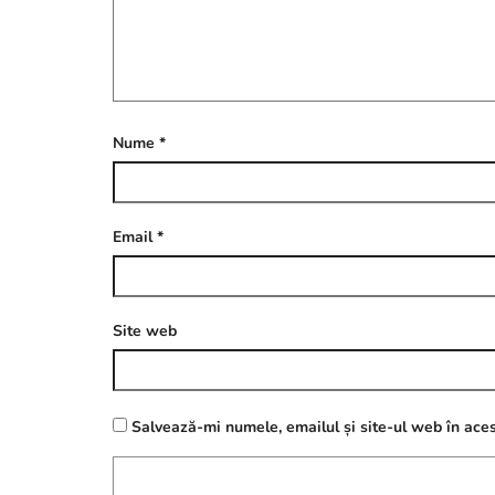
Nume
*
Email
*
Site web
Salvează-mi numele, emailul și site-ul web în aces