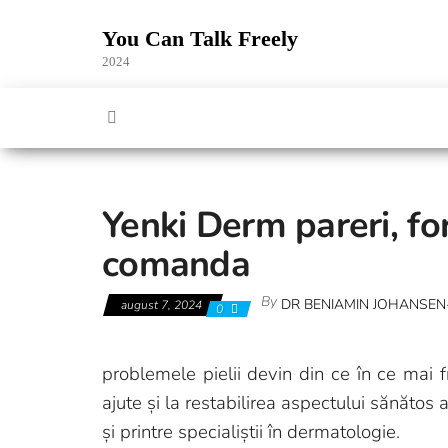
Skip
to
You Can Talk Freely
the
2024
content
Yenki Derm pareri, for
comanda
By
DR BENIAMIN JOHANSEN
august 7, 2024
0
problemele pielii devin din ce în ce mai 
ajute și la restabilirea aspectului sănătos 
și printre specialiștii în dermatologie.