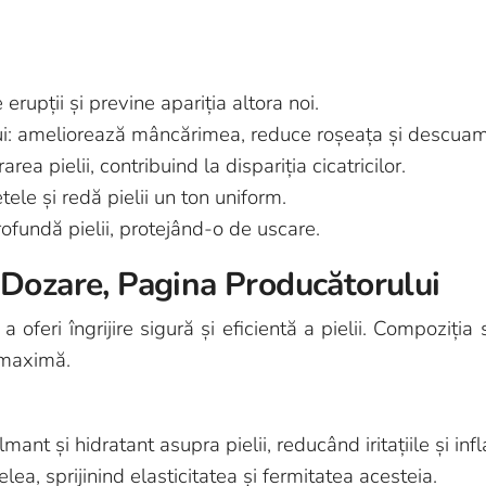
upții și previne apariția altora noi.
ui: ameliorează mâncărimea, reduce roșeața și descuama
rea pielii, contribuind la dispariția cicatricilor.
tele și redă pielii un ton uniform.
rofundă pielii, protejând-o de uscare.
 Dozare, Pagina Producătorului
oferi îngrijire sigură și eficientă a pielii. Compoziția
 maximă.
ant și hidratant asupra pielii, reducând iritațiile și infl
ea, sprijinind elasticitatea și fermitatea acesteia.