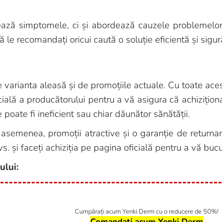
ază simptomele, ci și abordează cauzele problemelor, 
 le recomandați oricui caută o soluție eficientă și sigur
 varianta aleasă și de promoțiile actuale. Cu toate ace
ală a producătorului pentru a vă asigura că achizițion
 poate fi ineficient sau chiar dăunător sănătății.
e asemenea, promoții atractive și o garanție de returna
vs. și faceți achiziția pe pagina oficială pentru a vă bu
ului:
Cumpărați acum Yenki Derm cu o reducere de 50%!
Comandați acum Yenki Derm