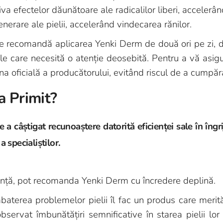
va efectelor dăunătoare ale radicalilor liberi, accelerâ
erare ale pielii, accelerând vindecarea rănilor.
se recomandă aplicarea Yenki Derm de două ori pe zi, di
 care necesită o atenție deosebită. Pentru a vă asigur
oficială a producătorului, evitând riscul de a cumpăra
a Primit?
 câștigat recunoaștere datorită eficienței sale în îngrij
 a specialiștilor.
ență, pot recomanda Yenki Derm cu încredere deplină.
terea problemelor pielii îl fac un produs care merită in
bservat îmbunătățiri semnificative în starea pielii l