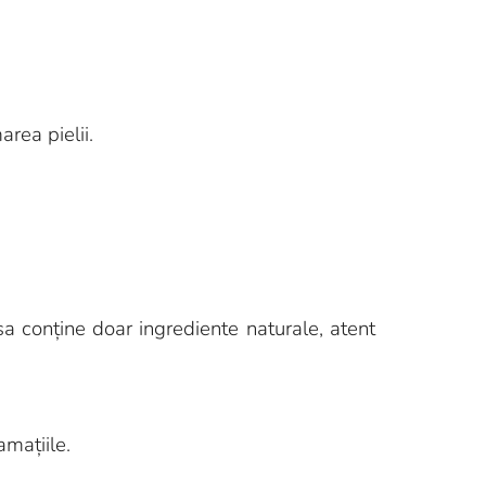
rea pielii.
 sa conține doar ingrediente naturale, atent
amațiile.