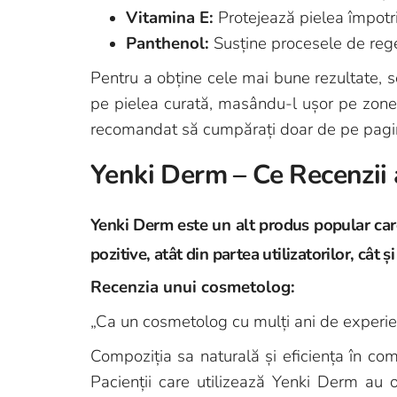
Vitamina E:
Protejează pielea împotri
Panthenol:
Susține procesele de regen
Pentru a obține cele mai bune rezultate, 
pe pielea curată, masându-l ușor pe zonele
recomandat să cumpărați doar de pe pagina 
Yenki Derm – Ce Recenzii 
Yenki Derm este un alt produs popular care a
pozitive, atât din partea utilizatorilor, cât și
Recenzia unui cosmetolog:
„Ca un cosmetolog cu mulți ani de experi
Compoziția sa naturală și eficiența în comba
Pacienții care utilizează Yenki Derm au o