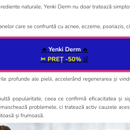
ngrediente naturale, Yenki Derm nu doar tratează simpt
lor care se confruntă cu acnee, eczeme, psoriazis, cicat
🔥
Yenki Derm
🔥
✂
PREȚ -50%
🛒
le profunde ale pielii, accelerând regenerarea și vind
ltă popularitate, ceea ce confirmă eficacitatea și s
maschează problemele, ci tratează activ cauzele acest
ătoasă și frumoasă.