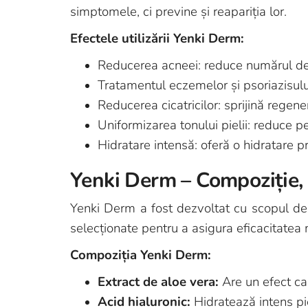
simptomele, ci previne și reapariția lor.
Efectele utilizării Yenki Derm:
Reducerea acneei: reduce numărul de er
Tratamentul eczemelor și psoriazisul
Reducerea cicatricilor: sprijină regenera
Uniformizarea tonului pielii: reduce pe
Hidratare intensă: oferă o hidratare p
Yenki Derm – Compoziție,
Yenki Derm a fost dezvoltat cu scopul de a 
selecționate pentru a asigura eficacitatea
Compoziția Yenki Derm:
Extract de aloe vera:
Are un efect calm
Acid hialuronic:
Hidratează intens piel