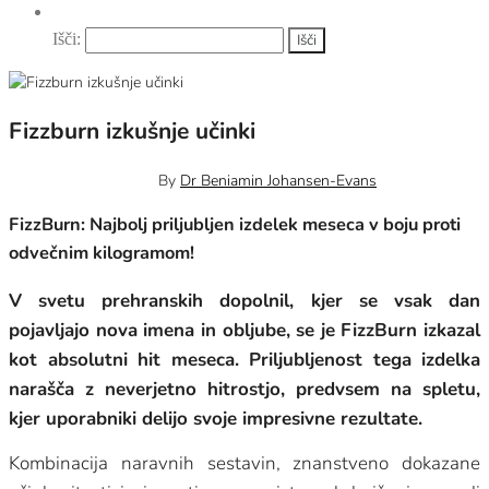
Išči:
Fizzburn izkušnje učinki
20 novembra, 2024
0
By
Dr Beniamin Johansen-Evans
FizzBurn: Najbolj priljubljen izdelek meseca v boju proti
odvečnim kilogramom!
V svetu prehranskih dopolnil, kjer se vsak dan
pojavljajo nova imena in obljube, se je FizzBurn izkazal
kot absolutni hit meseca. Priljubljenost tega izdelka
narašča z neverjetno hitrostjo, predvsem na spletu,
kjer uporabniki delijo svoje impresivne rezultate.
Kombinacija naravnih sestavin, znanstveno dokazane