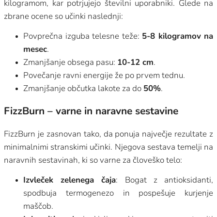
kilogramom, kar potrjujejo številni uporabniki. Glede na
zbrane ocene so učinki naslednji:
Povprečna izguba telesne teže:
5-8 kilogramov na
mesec
.
Zmanjšanje obsega pasu:
10-12 cm
.
Povečanje ravni energije že po prvem tednu.
Zmanjšanje občutka lakote za do
50%
.
FizzBurn – varne in naravne sestavine
FizzBurn je zasnovan tako, da ponuja največje rezultate z
minimalnimi stranskimi učinki. Njegova sestava temelji na
naravnih sestavinah, ki so varne za človeško telo:
Izvleček zelenega čaja
: Bogat z antioksidanti,
spodbuja termogenezo in pospešuje kurjenje
maščob.