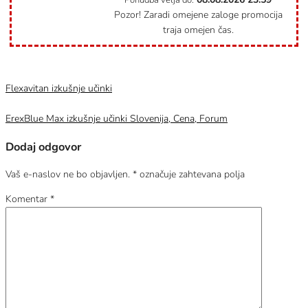
Ponudba velja do:
Pozor! Zaradi omejene zaloge promocija
traja omejen čas.
Category
Uncategorized @sl
Flexavitan izkušnje učinki
ErexBlue Max izkušnje učinki Slovenija, Cena, Forum
Dodaj odgovor
Vaš e-naslov ne bo objavljen.
*
označuje zahtevana polja
Komentar
*