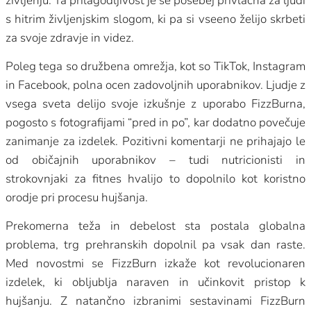
življenju. Ta prilagodljivost je še posebej privlačna za ljudi
s hitrim življenjskim slogom, ki pa si vseeno želijo skrbeti
za svoje zdravje in videz.
Poleg tega so družbena omrežja, kot so TikTok, Instagram
in Facebook, polna ocen zadovoljnih uporabnikov. Ljudje z
vsega sveta delijo svoje izkušnje z uporabo FizzBurna,
pogosto s fotografijami “pred in po”, kar dodatno povečuje
zanimanje za izdelek. Pozitivni komentarji ne prihajajo le
od običajnih uporabnikov – tudi nutricionisti in
strokovnjaki za fitnes hvalijo to dopolnilo kot koristno
orodje pri procesu hujšanja.
Prekomerna teža in debelost sta postala globalna
problema, trg prehranskih dopolnil pa vsak dan raste.
Med novostmi se FizzBurn izkaže kot revolucionaren
izdelek, ki obljublja naraven in učinkovit pristop k
hujšanju. Z natančno izbranimi sestavinami FizzBurn