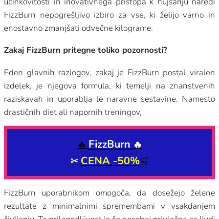
učinkovitosti in inovativnega pristopa k hujšanju naredi
FizzBurn nepogrešljivo izbiro za vse, ki želijo varno in
enostavno zmanjšati odvečne kilograme.
Zakaj FizzBurn pritegne toliko pozornosti?
Eden glavnih razlogov, zakaj je FizzBurn postal viralen
izdelek, je njegova formula, ki temelji na znanstvenih
raziskavah in uporablja le naravne sestavine. Namesto
drastičnih diet ali napornih treningov,
FizzBurn
🔥
🔥
CENA -50%
✂
🛒
FizzBurn uporabnikom omogoča, da dosežejo želene
rezultate z minimalnimi spremembami v vsakdanjem