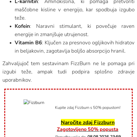
L-karnitin
: Aminokislina, ki pomaga pretvoriti
maščobne kisline v energijo, kar spodbuja izgubo
teže.
Kofein
: Naravni stimulant, ki povečuje raven
energije in zmanjšuje utrujenost.
Vitamin B6
: Ključen za presnovo ogljikovih hidratov
in beljakovin, zagotavlja boljšo absorpcijo hranil.
Zahvaljujoč tem sestavinam FizzBurn ne le pomaga pri
izgubi teže, ampak tudi podpira splošno zdravje
uporabnikov.
Kupite zdaj Fizzburn s 50% popustom!
Naročite zdaj Fizzburn
Zagotovljeno 50% popusta
08.08.2026
23:59