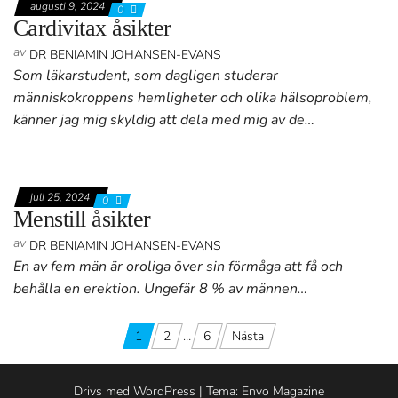
augusti 9, 2024
0
Cardivitax åsikter
av
DR BENIAMIN JOHANSEN-EVANS
Som läkarstudent, som dagligen studerar
människokroppens hemligheter och olika hälsoproblem,
känner jag mig skyldig att dela med mig av de…
juli 25, 2024
0
Menstill åsikter
av
DR BENIAMIN JOHANSEN-EVANS
En av fem män är oroliga över sin förmåga att få och
behålla en erektion. Ungefär 8 % av männen…
Sidnumrering
1
2
…
6
Nästa
för
Drivs med
WordPress
|
Tema:
Envo Magazine