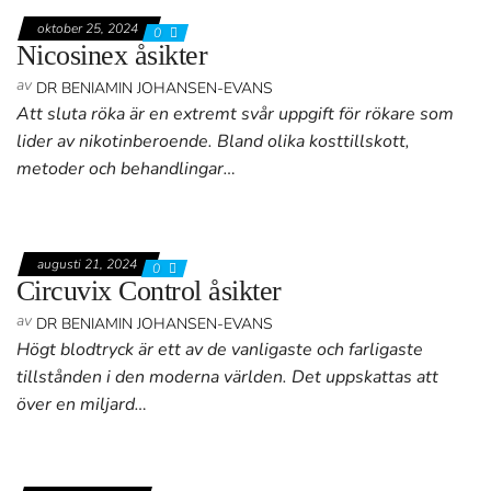
oktober 25, 2024
0
Nicosinex åsikter
av
DR BENIAMIN JOHANSEN-EVANS
Att sluta röka är en extremt svår uppgift för rökare som
lider av nikotinberoende. Bland olika kosttillskott,
metoder och behandlingar…
augusti 21, 2024
0
Circuvix Control åsikter
av
DR BENIAMIN JOHANSEN-EVANS
Högt blodtryck är ett av de vanligaste och farligaste
tillstånden i den moderna världen. Det uppskattas att
över en miljard…