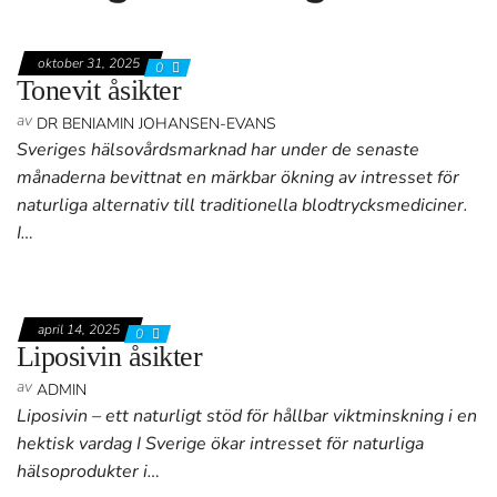
oktober 31, 2025
0
Tonevit åsikter
av
DR BENIAMIN JOHANSEN-EVANS
Sveriges hälsovårdsmarknad har under de senaste
månaderna bevittnat en märkbar ökning av intresset för
naturliga alternativ till traditionella blodtrycksmediciner.
I…
april 14, 2025
0
Liposivin åsikter
av
ADMIN
Liposivin – ett naturligt stöd för hållbar viktminskning i en
hektisk vardag I Sverige ökar intresset för naturliga
hälsoprodukter i…