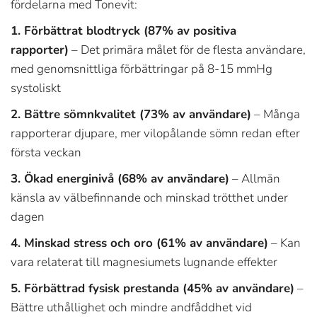
fördelarna med Tonevit:
1. Förbättrat blodtryck (87% av positiva
rapporter)
– Det primära målet för de flesta användare,
med genomsnittliga förbättringar på 8-15 mmHg
systoliskt
2. Bättre sömnkvalitet (73% av användare)
– Många
rapporterar djupare, mer vilopålande sömn redan efter
första veckan
3. Ökad energinivå (68% av användare)
– Allmän
känsla av välbefinnande och minskad trötthet under
dagen
4. Minskad stress och oro (61% av användare)
– Kan
vara relaterat till magnesiumets lugnande effekter
5. Förbättrad fysisk prestanda (45% av användare)
–
Bättre uthållighet och mindre andfåddhet vid