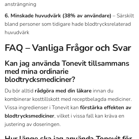
ansträngning
6. Minskade huvudvärk (38% av användare)
– Särskilt
bland personer som tidigare hade blodtrycksrelaterad
huvudvärk
FAQ – Vanliga Frågor och Svar
Kan jag använda Tonevit tillsammans
med mina ordinarie
blodtrycksmediciner?
Du bör alltid
rådgöra med din läkare
innan du
kombinerar kosttillskott med receptbelagda mediciner.
Vissa ingredienser i Tonevit kan
förstärka effekten av
blodtrycksmediciner
, vilket i vissa fall kan kräva en
justering av doseringen.
Hur länge ska jag använda Tonevit för