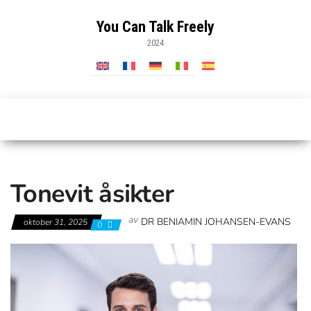
Hoppa
till
You Can Talk Freely
innehåll
2024
Tonevit åsikter
av
DR BENIAMIN JOHANSEN-EVANS
oktober 31, 2025
0