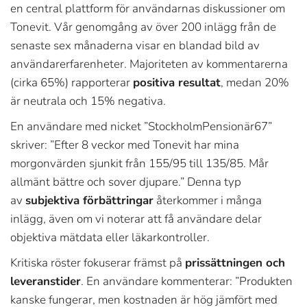
en central plattform för användarnas diskussioner om
Tonevit. Vår genomgång av över 200 inlägg från de
senaste sex månaderna visar en blandad bild av
användarerfarenheter. Majoriteten av kommentarerna
(cirka 65%) rapporterar
positiva resultat
, medan 20%
är neutrala och 15% negativa.
En användare med nicket ”StockholmPensionär67”
skriver: ”Efter 8 veckor med Tonevit har mina
morgonvärden sjunkit från 155/95 till 135/85. Mår
allmänt bättre och sover djupare.” Denna typ
av
subjektiva förbättringar
återkommer i många
inlägg, även om vi noterar att få användare delar
objektiva mätdata eller läkarkontroller.
Kritiska röster fokuserar främst på
prissättningen och
leveranstider
. En användare kommenterar: ”Produkten
kanske fungerar, men kostnaden är hög jämfört med