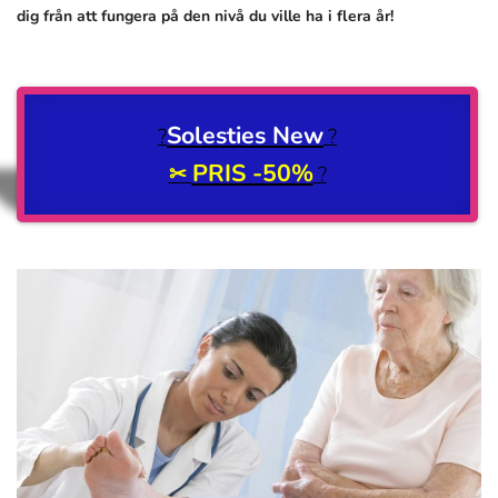
dig från att fungera på den nivå du ville ha i flera år!
Solesties New
?
?
PRIS -50%
✂
?