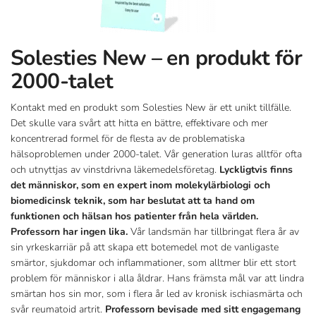
Solesties New – en produkt för
2000-talet
Kontakt med en produkt som Solesties New är ett unikt tillfälle.
Det skulle vara svårt att hitta en bättre, effektivare och mer
koncentrerad formel för de flesta av de problematiska
hälsoproblemen under 2000-talet. Vår generation luras alltför ofta
och utnyttjas av vinstdrivna läkemedelsföretag.
Lyckligtvis finns
det människor, som en expert inom molekylärbiologi och
biomedicinsk teknik, som har beslutat att ta hand om
funktionen och hälsan hos patienter från hela världen.
Professorn har ingen lika.
Vår landsmän har tillbringat flera år av
sin yrkeskarriär på att skapa ett botemedel mot de vanligaste
smärtor, sjukdomar och inflammationer, som alltmer blir ett stort
problem för människor i alla åldrar. Hans främsta mål var att lindra
smärtan hos sin mor, som i flera år led av kronisk ischiasmärta och
svår reumatoid artrit.
Professorn bevisade med sitt engagemang