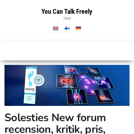
Hoppa
till
You Can Talk Freely
innehåll
2024
Solesties New forum
recension, kritik, pris,