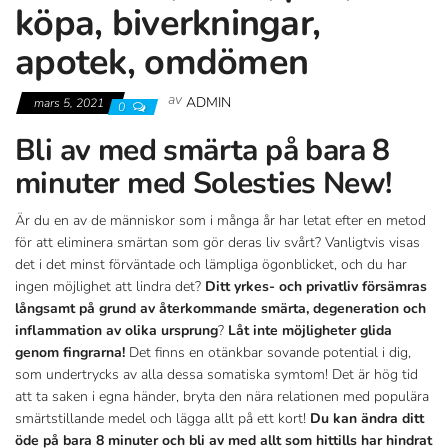
köpa, biverkningar,
apotek, omdömen
av
ADMIN
mars 5, 2021
0
Bli av med smärta på bara 8
minuter med Solesties New!
Är du en av de människor som i många år har letat efter en metod
för att eliminera smärtan som gör deras liv svårt? Vanligtvis visas
det i det minst förväntade och lämpliga ögonblicket, och du har
ingen möjlighet att lindra det?
Ditt yrkes- och privatliv försämras
långsamt på grund av återkommande smärta, degeneration och
inflammation av olika ursprung
?
Låt inte möjligheter glida
genom fingrarna!
Det finns en otänkbar sovande potential i dig,
som undertrycks av alla dessa somatiska symtom! Det är hög tid
att ta saken i egna händer, bryta den nära relationen med populära
smärtstillande medel och lägga allt på ett kort!
Du kan ändra ditt
öde på bara 8 minuter och bli av med allt som hittills har hindrat