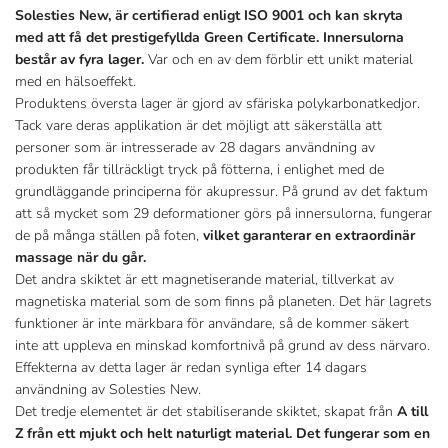
Solesties New, är certifierad enligt ISO 9001 och kan skryta
med att få det prestigefyllda Green Certificate. Innersulorna
består av fyra lager.
Var och en av dem förblir ett unikt material
med en hälsoeffekt.
Produktens översta lager är gjord av sfäriska polykarbonatkedjor.
Tack vare deras applikation är det möjligt att säkerställa att
personer som är intresserade av 28 dagars användning av
produkten får tillräckligt tryck på fötterna, i enlighet med de
grundläggande principerna för akupressur. På grund av det faktum
att så mycket som 29 deformationer görs på innersulorna, fungerar
de på många ställen på foten,
vilket garanterar en extraordinär
massage när du går.
Det andra skiktet är ett magnetiserande material, tillverkat av
magnetiska material som de som finns på planeten. Det här lagrets
funktioner är inte märkbara för användare, så de kommer säkert
inte att uppleva en minskad komfortnivå på grund av dess närvaro.
Effekterna av detta lager är redan synliga efter 14 dagars
användning av Solesties New.
Det tredje elementet är det stabiliserande skiktet, skapat från
A till
Z från ett mjukt och helt naturligt material. Det fungerar som en