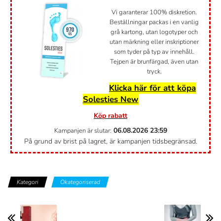
Vi garanterar 100% diskretion.
Beställningar packas i en vanlig
grå kartong, utan logotyper och
utan märkning eller inskriptioner
som tyder på typ av innehåll.
Tejpen är brunfärgad, även utan
tryck.
Klicka här för att köpa
Solesties New
Köp rabatt
06.08.2026
23:59
Kampanjen är slutar:
På grund av brist på lagret, är kampanjen tidsbegränsad.
Kategori
Okategoriserad